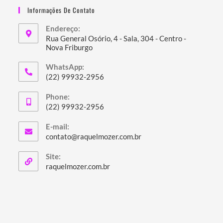
Informações De Contato
Endereço:
Rua General Osório, 4 - Sala, 304 - Centro -
Nova Friburgo
Abre
WhatsApp:
em
(22) 99932-2956
uma
Abre
nova
Phone:
em
(22) 99932-2956
aba
seu
Abre
aplicativo
E-mail:
em
Abre
contato@raquelmozer.com.br
seu
em
seu
aplicativo
Site:
aplicativo
Abre
raquelmozer.com.br
em
uma
nova
aba