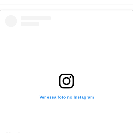
post:
do
do
post:
post:
Ver essa foto no Instagram