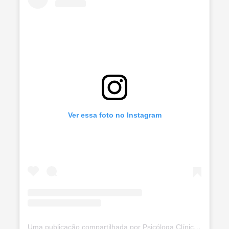
Ver essa foto no Instagram
Uma publicação compartilhada por Psicóloga Clínica CRP:05/72660 (@raquel.mozer)