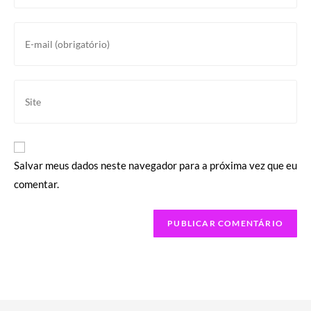
nome
ou
Digite
nome
seu
de
endereço
usuário
de
Digite
para
e-
o
comentar
mail
URL
para
do
comentar
seu
Salvar meus dados neste navegador para a próxima vez que eu
site
comentar.
(opcional)