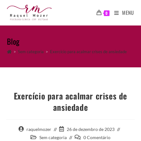
Ir
para
MENU
0
o
conteúdo
Blog
>
Sem categoria
>
Exercício para acalmar crises de ansiedade
Exercício para acalmar crises de
ansiedade
Autor
Post
raquelmozer
26 de dezembro de 2023
do
publicado:
Categoria
Comentários
Sem categoria
0 Comentário