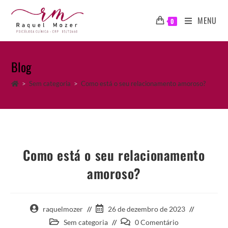
Ir
para
MENU
0
o
conteúdo
Blog
>
Sem categoria
>
Como está o seu relacionamento amoroso?
Como está o seu relacionamento
amoroso?
Autor
Post
raquelmozer
26 de dezembro de 2023
do
publicado:
Categoria
Comentários
Sem categoria
0 Comentário