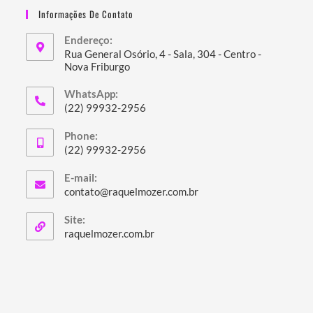
Informações De Contato
Endereço:
Rua General Osório, 4 - Sala, 304 - Centro -
Nova Friburgo
Abre
WhatsApp:
em
(22) 99932-2956
uma
Abre
nova
Phone:
em
(22) 99932-2956
aba
seu
Abre
aplicativo
E-mail:
em
Abre
contato@raquelmozer.com.br
seu
em
seu
aplicativo
Site:
aplicativo
Abre
raquelmozer.com.br
em
uma
nova
aba