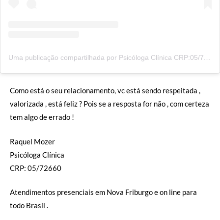
Uma publicação compartilhada por Psicóloga Clínica CRP:05/72660 (@raquel.mozer)
Como está o seu relacionamento, vc está sendo respeitada ,
valorizada , está feliz ? Pois se a resposta for não , com certeza
tem algo de errado !
Raquel Mozer
Psicóloga Clínica
CRP: 05/72660
Atendimentos presenciais em Nova Friburgo e on line para
todo Brasil .