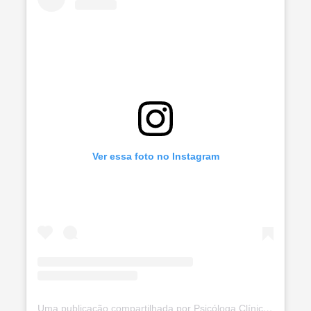
Ver essa foto no Instagram
Uma publicação compartilhada por Psicóloga Clínica CRP:05/72660 (@raquel.mozer)