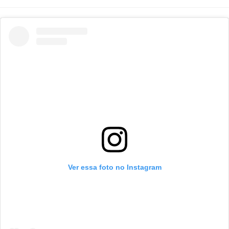
post:
do
do
post:
post:
Ver essa foto no Instagram