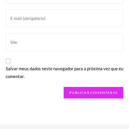
nome
ou
Digite
nome
seu
de
endereço
usuário
de
Digite
para
e-
o
comentar
mail
URL
para
do
comentar
seu
Salvar meus dados neste navegador para a próxima vez que eu
site
comentar.
(opcional)