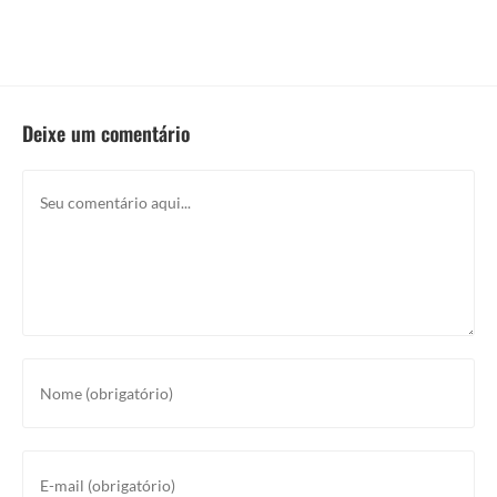
Deixe um comentário
Comentário
Digite
seu
nome
ou
Digite
nome
seu