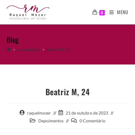
Ir
para
MENU
0
o
conteúdo
Blog
>
Depoimentos
>
Beatriz M, 24
Beatriz M, 24
Autor
Post
raquelmozer
21 de outubro de 2023
do
publicado:
Categoria
Comentários
Depoimentos
0 Comentário
post:
do
do
post:
post: