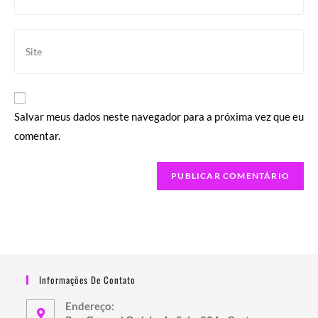
de
endereço
usuário
de
Digite
para
e-
o
comentar
mail
URL
para
do
comentar
seu
Salvar meus dados neste navegador para a próxima vez que eu
site
comentar.
(opcional)
Informações De Contato
Endereço: