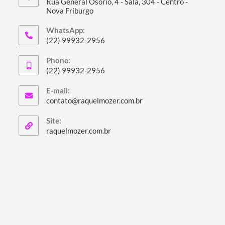
Rua General Osório, 4 - Sala, 304 - Centro -
Nova Friburgo
Abre
WhatsApp:
em
(22) 99932-2956
uma
Abre
nova
Phone:
em
(22) 99932-2956
aba
seu
Abre
aplicativo
E-mail:
em
Abre
contato@raquelmozer.com.br
seu
em
seu
aplicativo
Site:
aplicativo
Abre
raquelmozer.com.br
em
uma
nova
aba